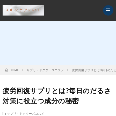
デ
イ
ス
リ
ペ
ク
サプリ・ドクターズコスメ
疲労回復サプリとは?毎日のだ
HOME
ー
シ
レ
サ
疲労回復サプリとは?毎日のだるさ
ケ
ャ
ン
プ
対策に役立つ成分の秘密
ア
ル
ジ
リ・
サプリ・ドクターズコスメ