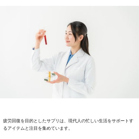
ケ
ン
ド
ア
グ・
ク
ボ
タ
デ
ー
ィ
ズ
ケ
コ
ア
ス
疲労回復を目的としたサプリは、現代人の忙しい生活をサポートす
メ
るアイテムと注目を集めています。