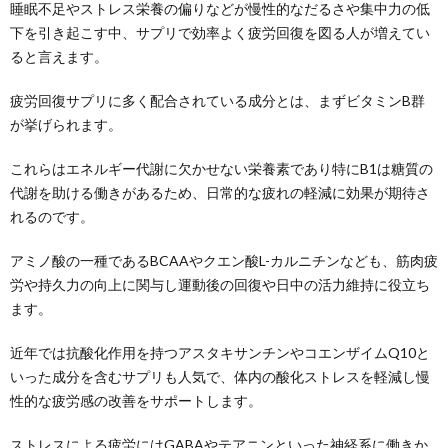
睡眠不足やストレス栄養の偏りなどが慢性的なだるさや集中力の低
下を引き起こす中、サプリで効率よく疲労回復を図る人が増えてい
ると言えます。
疲労回復サプリに多く配合されている成分とは、まずビタミンB群
が挙げられます。
これらはエネルギー代謝に欠かせない栄養素であり特にB1は糖質の
代謝を助ける働きがあるため、日常的な疲れの軽減に効果が期待さ
れるのです。
アミノ酸の一種であるBCAAやクエン酸L-カルニチンなども、筋肉疲
労や持久力の向上に関与し運動後の回復や日中の活力維持に役立ち
ます。
近年では抗酸化作用を持つアスタキサンチンやコエンザイムQ10と
いった成分を含むサプリも人気で、体内の酸化ストレスを軽減し慢
性的な疲労感の改善をサポートします。
ストレスによる疲労にはGABAやテアニンといった神経系に働きか