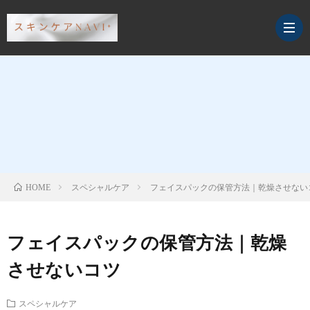
デ
イ
ス
リ
ペ
ク
スペシャルケア
フェイスパックの保管方法｜乾燥させない
HOME
ー
シ
レ
サ
フェイスパックの保管方法｜乾燥
ケ
ャ
ン
プ
させないコツ
ア
ル
ジ
リ・
スペシャルケア