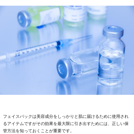
ケ
ン
ド
ア
グ・
ク
ボ
タ
デ
ー
ィ
ズ
ケ
コ
ア
ス
フェイスパックは美容成分をしっかりと肌に届けるために使用され
メ
るアイテムですがその効果を最大限に引き出すためには、正しい保
管方法を知っておくことが重要です。