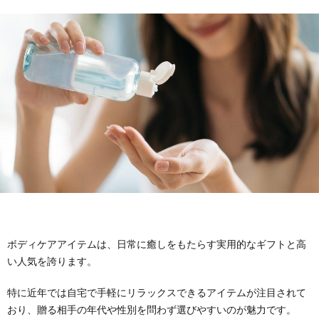
ケ
ン
ド
ア
グ・
ク
ボ
タ
デ
ー
ィ
ズ
ケ
コ
ボディケアアイテムは、日常に癒しをもたらす実用的なギフトと高
ア
ス
い人気を誇ります。
メ
特に近年では自宅で手軽にリラックスできるアイテムが注目されて
おり、贈る相手の年代や性別を問わず選びやすいのが魅力です。