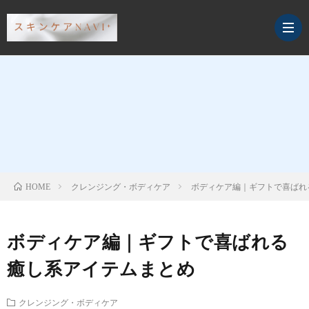
デ
イ
ス
リ
ペ
ク
クレンジング・ボディケア
ボディケア編｜ギフトで喜ばれ
HOME
ー
シ
レ
サ
ボディケア編｜ギフトで喜ばれる
ケ
ャ
ン
プ
癒し系アイテムまとめ
ア
ル
ジ
リ・
クレンジング・ボディケア