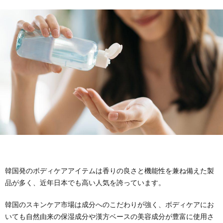
ケ
ン
ド
ア
グ・
ク
ボ
タ
デ
ー
ィ
ズ
ケ
コ
韓国発のボディケアアイテムは香りの良さと機能性を兼ね備えた製
ア
ス
品が多く、近年日本でも高い人気を誇っています。
メ
韓国のスキンケア市場は成分へのこだわりが強く、ボディケアにお
いても自然由来の保湿成分や漢方ベースの美容成分が豊富に使用さ