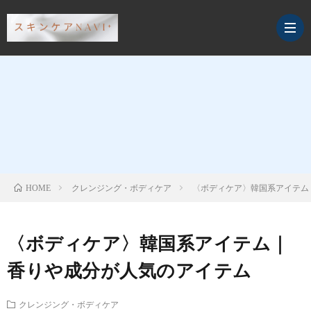
デ
イ
ス
リ
ペ
ク
クレンジング・ボディケア
〈ボディケア〉韓国系アイテム
HOME
ー
シ
レ
サ
〈ボディケア〉韓国系アイテム｜
ケ
ャ
ン
プ
香りや成分が人気のアイテム
ア
ル
ジ
リ・
クレンジング・ボディケア